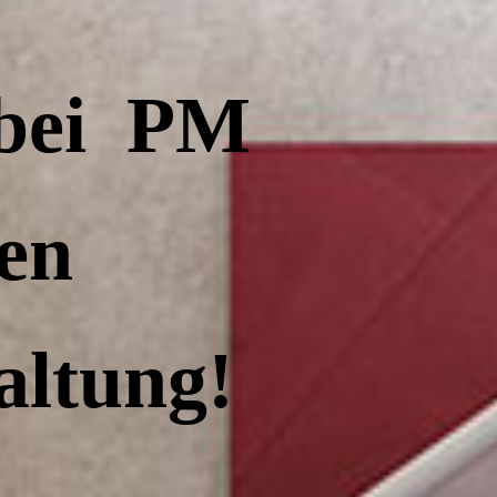
 bei PM
ien
ltung!